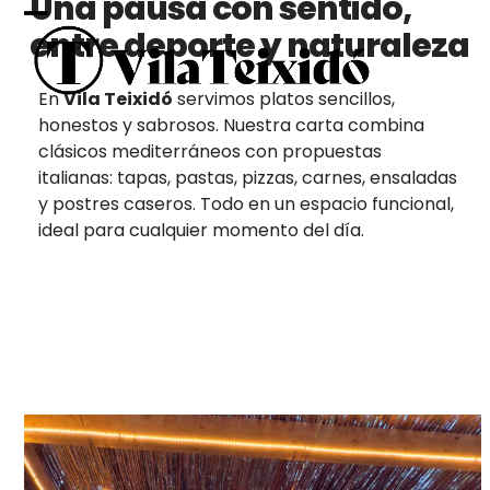
Una pausa con sentido,
Skip
Open
Close
to
entre deporte y naturaleza
content
mobile
mobile
En
Vila Teixidó
servimos platos sencillos,
menu
menu
honestos y sabrosos. Nuestra carta combina
clásicos mediterráneos con propuestas
italianas: tapas, pastas, pizzas, carnes, ensaladas
y postres caseros. Todo en un espacio funcional,
ideal para cualquier momento del día.
Nuestra carta
Reservas