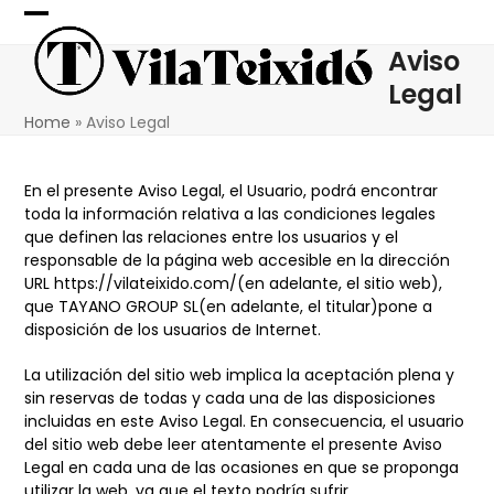
Skip
Open
Close
to
Aviso
content
mobile
mobile
Legal
menu
menu
Home
»
Aviso Legal
En el presente Aviso Legal, el Usuario, podrá encontrar
toda la información relativa a las condiciones legales
que definen las relaciones entre los usuarios y el
responsable de la página web accesible en la dirección
URL https://vilateixido.com/(en adelante, el sitio web),
que
TAYANO GROUP SL
(en adelante, el titular)pone a
disposición de los usuarios de Internet.
La utilización del sitio web implica la aceptación plena y
sin reservas de todas y cada una de las disposiciones
incluidas en este Aviso Legal. En consecuencia, el usuario
del sitio web debe leer atentamente el presente Aviso
Legal en cada una de las ocasiones en que se proponga
utilizar la web, ya que el texto podría sufrir